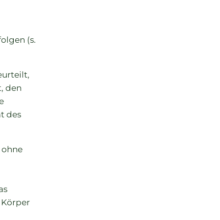
olgen (s.
urteilt,
t, den
e
ät des
h ohne
as
r Körper