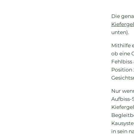
Die gena
Kieferg
unten).
Mithilfe 
ob eine 
Fehlbiss
Position 
Gesichts
Nur wenn
Aufbiss-
Kieferge
Begleitb
Kausyste
in sein 