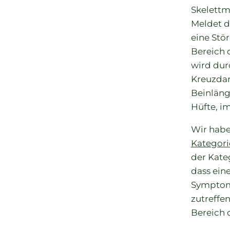
Skelettm
Meldet d
eine Stö
Bereich 
wird dur
Kreuzdar
Beinläng
Hüfte, i
Wir hab
Kategori
der Kateg
dass ein
Symptom 
zutreffen
Bereich 