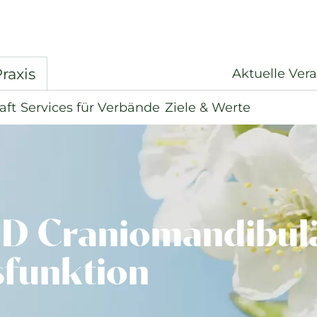
raxis
Aktuelle Ver
aft
Services für Verbände
Ziele & Werte
D Craniomandibul
sfunktion