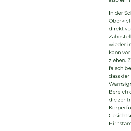
also ein 
In der Sc
Oberkief
direkt v
Zahnstel
wieder in
kann vor
ziehen. 
falsch be
dass der
Warnsign
Bereich 
die zentr
Körperfu
Gesichts
Hirnsta