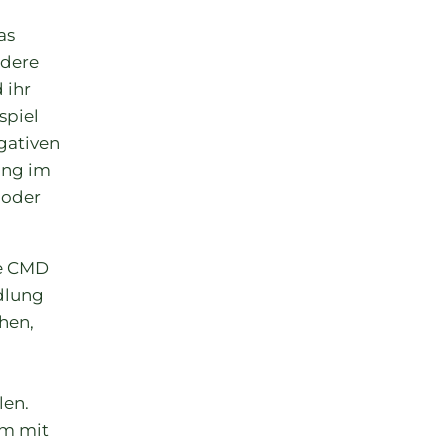
as
ndere
 ihr
spiel
gativen
bung im
 oder
ne CMD
dlung
hen,
len.
um mit