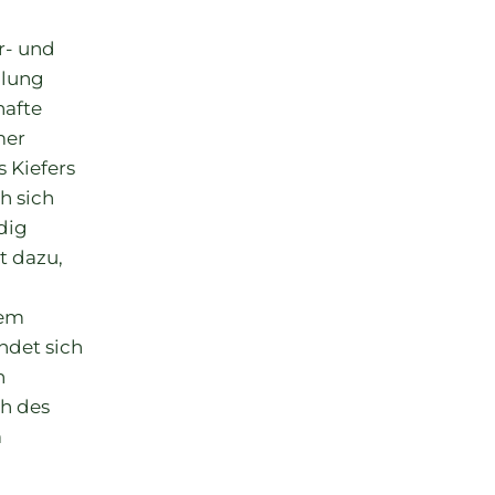
r- und
llung
hafte
mer
s Kiefers
h sich
dig
t dazu,
dem
ndet sich
n
h des
m