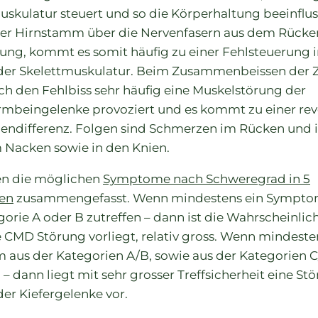
uskulatur steuert und so die Körperhaltung beeinflus
er Hirnstamm über die Nervenfasern aus dem Rück
rung, kommt es somit häufig zu einer Fehlsteuerung 
der Skelettmuskulatur. Beim Zusammenbeissen der 
ch den Fehlbiss sehr häufig eine Muskelstörung der
mbeingelenke provoziert und es kommt zu einer rev
endifferenz. Folgen sind Schmerzen im Rücken und i
m Nacken sowie in den Knien.
en die möglichen
Symptome nach Schweregrad in 5
en
zusammengefasst. Wenn mindestens ein Sympto
orie A oder B zutreffen – dann ist die Wahrscheinlich
e CMD Störung vorliegt, relativ gross. Wenn mindeste
aus der Kategorien A/B, sowie aus der Kategorien C
 – dann liegt mit sehr grosser Treffsicherheit eine St
der Kiefergelenke vor.