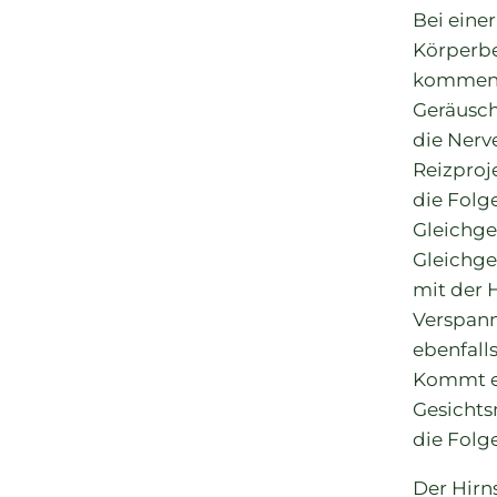
Bei eine
Körperbe
kommen. I
Geräusch
die Nerv
Reizproj
die Folge
Gleichge
Gleichge
mit der 
Verspann
ebenfall
Kommt es
Gesichts
die Folge
Der Hirn