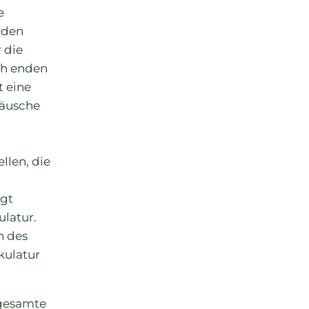
e
rden
 die
ch enden
t eine
räusche
llen, die
lgt
ulatur.
h des
kulatur
 gesamte