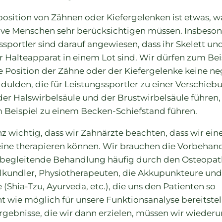
position von Zähnen oder Kiefergelenken ist etwas, w
ive Menschen sehr berücksichtigen müssen. Insbeso
sportler sind darauf angewiesen, dass ihr Skelett und
 Halteapparat in einem Lot sind. Wir dürfen zum Bei
e Position der Zähne oder der Kiefergelenke keine ne
e dulden, die für Leistungssportler zu einer Verschie
der Halswirbelsäule und der Brustwirbelsäule führen,
 Beispiel zu einem Becken-Schiefstand führen.
anz wichtig, dass wir Zahnärzte beachten, dass wir ei
leine therapieren können. Wir brauchen die Vorbehan
 begleitende Behandlung häufig durch den Osteopat
lkundler, Physiotherapeuten, die Akkupunkteure und
(Shia-Tzu, Ayurveda, etc.), die uns den Patienten so
t wie möglich für unsere Funktionsanalyse bereitstel
rgebnisse, die wir dann erzielen, müssen wir wieder