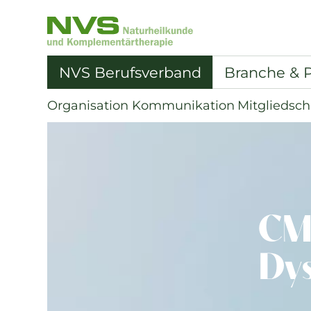
NVS
Naturärzte
Vereinigung
NVS Berufsverband
Branche & P
Schweiz
|
Organisation
Kommunikation
Mitgliedsch
zur
Startseite
CM
Dy