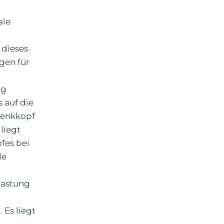
ale
 dieses
gen für
ng
 auf die
elenkkopf
liegt
fes bei
le
elastung
 Es liegt