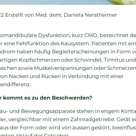
22
Erstellt von
Med. dent. Daniela Nerstheimer
iomandibuläre Dysfunktion, kurz CMD, bezeichnet de
r eine Fehlfunktion des Kausystem. Patienten mit e
drom haben häufig Begleiterscheinungen in Form v
rtigen Kopfschmerzen oder Schwindel, Tinnitus und
uschen sowie Muskelverspannungen oder Schmerzen
von Nacken und Rücken in Verbindung mit einer
endifferenz.
r kommt es zu den Beschwerden?
Kau- und Bewegungsapparate stehen in engem Konta
er, vergleichbar mit einem Zahnradgetriebe. Gerät e
aus der Form oder wird von aussen gestört, beeinflus
mten Ablauf des Getriebes.