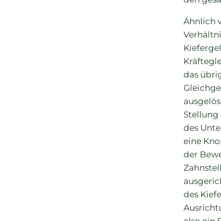
Ähnlich 
Verhältn
Kieferge
Kräftegl
das übri
Gleichgew
ausgelös
Stellung
des Unte
eine Kno
der Bewe
Zahnstel
ausgerich
des Kief
Ausricht