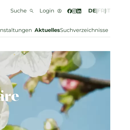
Suche
Login
DE
|
FR
|
IT
anstaltungen
Aktuelles
Suchverzeichnisse
äre