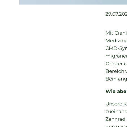
29.07.20
Mit Cran
Medizine
CMD-Syn
migränea
Ohrgerä
Bereich 
Beinläng
Wie abe
Unsere 
zueinand
Zahnrad 
den gesa