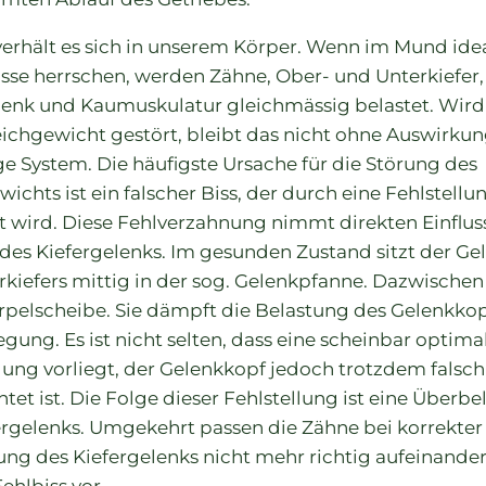
verhält es sich in unserem Körper. Wenn im Mund ide
isse herrschen, werden Zähne, Ober- und Unterkiefer,
lenk und Kaumuskulatur gleichmässig belastet. Wird
eichgewicht gestört, bleibt das nicht ohne Auswirkun
ge System. Die häufigste Ursache für die Störung des
ichts ist ein falscher Biss, der durch eine Fehlstellu
t wird. Diese Fehlverzahnung nimmt direkten Einfluss
 des Kiefergelenks. Im gesunden Zustand sitzt der G
rkiefers mittig in der sog. Gelenkpfanne. Dazwischen 
rpelscheibe. Sie dämpft die Belastung des Gelenkkop
gung. Es ist nicht selten, dass eine scheinbar optima
lung vorliegt, der Gelenkkopf jedoch trotzdem falsch
tet ist. Die Folge dieser Fehlstellung ist eine Überb
ergelenks. Umgekehrt passen die Zähne bei korrekter
ung des Kiefergelenks nicht mehr richtig aufeinander.