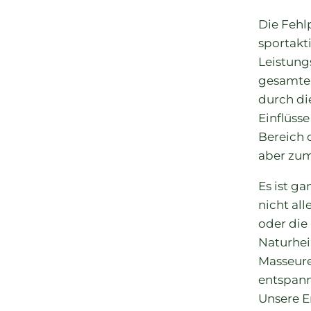
Die Fehl
sportakt
Leistungs
gesamter
durch di
Einflüss
Bereich 
aber zum
Es ist g
nicht al
oder die
Naturhei
Masseure 
entspann
Unsere E