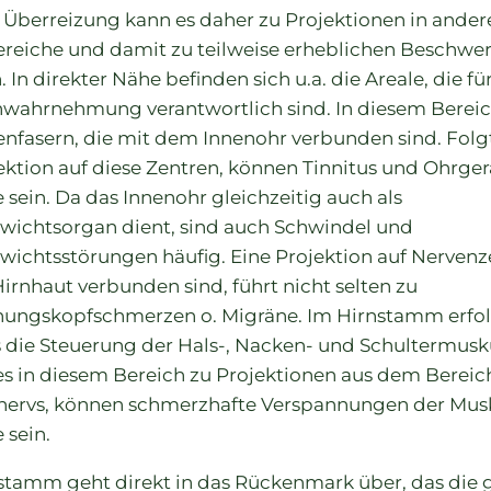
r Überreizung kann es daher zu Projektionen in ander
reiche und damit zu teilweise erheblichen Beschwe
n direkter Nähe befinden sich u.a. die Areale, die für
wahrnehmung verantwortlich sind. In diesem Berei
enfasern, die mit dem Innenohr verbunden sind. Folg
ektion auf diese Zentren, können Tinnitus und Ohrge
 sein. Da das Innenohr gleichzeitig auch als
wichtsorgan dient, sind auch Schwindel und
wichtsstörungen häufig. Eine Projektion auf Nervenze
Hirnhaut verbunden sind, führt nicht selten zu
ungskopfschmerzen o. Migräne. Im Hirnstamm erfo
s die Steuerung der Hals-, Nacken- und Schultermusk
 in diesem Bereich zu Projektionen aus dem Bereic
nervs, können schmerzhafte Verspannungen der Mus
 sein.
stamm geht direkt in das Rückenmark über, das die