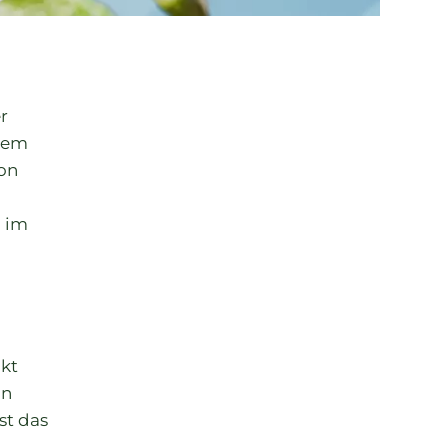
r
inem
on
 im
kt
in
st das