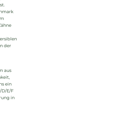
st.
enmark
im
Zähne
ersiblen
n der
m aus
keit,
ns ein
/D/E/F
örung in