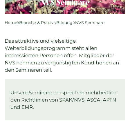
Komplementärtherapie
NVS Seminare
Praxisführung
Qualität & SPAK
Home
Branche & Praxis
Bildung
NVS Seminare
Politik & Gesetze
Bildung
Das attraktive und vielseitige
Karriere & Jobs
Weiterbildungsprogramm steht allen
interessierten Personen offen. Mitglieder der
NVS nehmen zu vergünstigten Konditionen an
Aktuelle Veranstaltungen
den Seminaren teil.
Aktuelles
Unsere Seminare entsprechen mehrheitlich
Suchverzeichnisse
den Richtlinien von SPAK/NVS, ASCA, APTN
und EMR.