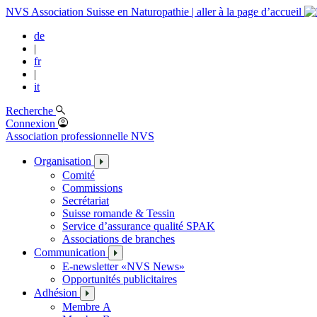
NVS Association Suisse en Naturopathie | aller à la page d’accueil
de
|
fr
|
it
Recherche
Connexion
Association professionnelle NVS
Organisation
Comité
Commissions
Secrétariat
Suisse romande & Tessin
Service d’assurance qualité SPAK
Associations de branches
Communication
E-newsletter «NVS News»
Opportunités publicitaires
Adhésion
Membre A