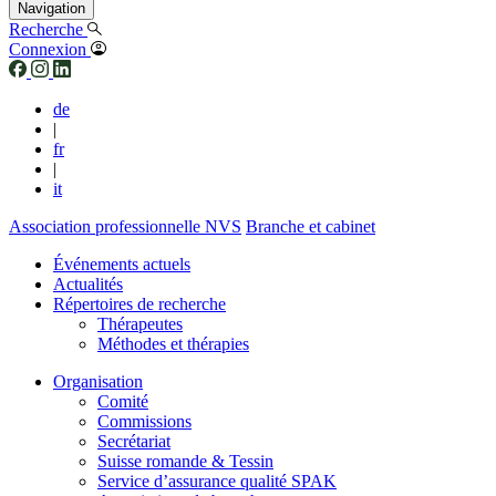
Navigation
Recherche
Connexion
de
|
fr
|
it
Association professionnelle NVS
Branche et cabinet
Événements actuels
Actualités
Répertoires de recherche
Thérapeutes
Méthodes et thérapies
Organisation
Comité
Commissions
Secrétariat
Suisse romande & Tessin
Service d’assurance qualité SPAK