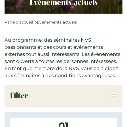
Qualité et SPAK
Événements actuels
Politique et lois
Formation
Page d’accueil
Événements actuels
Carrière et emplois
Au programme: des séminaires NVS
passionnants et des cours et événements
Événements actuels
externes tout aussi intéressants. Les événements
Actualités
sont ouverts à toutes les personnes intéressées.
En tant que membre de la NVS, vous participez
Répertoires de recherche
aux séminaires à des conditions avantageuses.
Filter
01