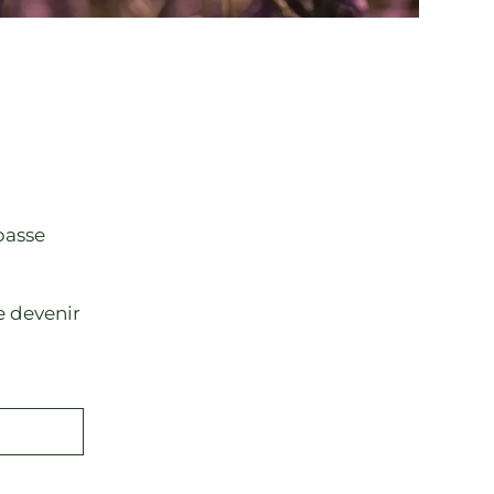
passe
e devenir