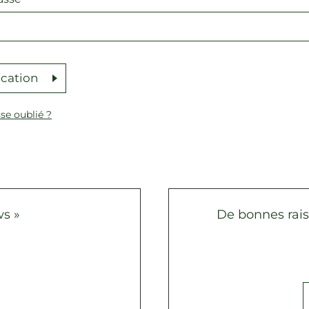
ication
se oublié ?
s »
De bonnes rai