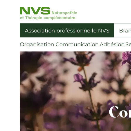
NVS
Association Suisse en Naturopathie
|
Association professionnelle NVS
Bran
aller
à
Organisation
Communication
Adhésion
Se
la
page
d’accueil
Co