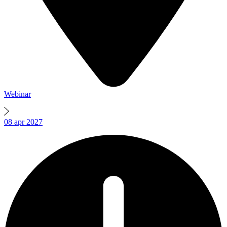
Webinar
08
apr
2027