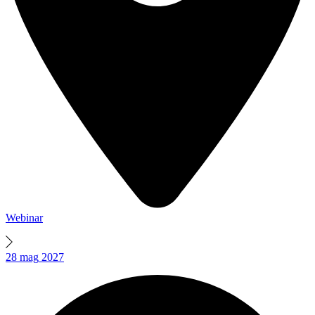
Webinar
28
mag
2027