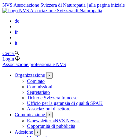
NVS Associazione Svizzera di Naturopatia | alla pagina iniziale
de
|
fr
|
it
Cerca
Login
Associazione professionale NVS
Organizzazione
Comitato
Commissioni
Segretariato
Ticino e Svizzera francese
Ufficio per la garanzia di qualità SPAK
Associazioni di settore
Comunicazione
E-newsletter «NVS News»
Opportunità di pubblicità
Adesione