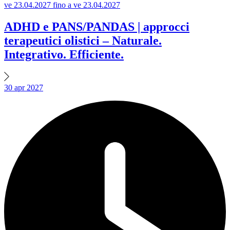
ve 23.04.2027 fino a ve 23.04.2027
ADHD e PANS/PANDAS | approcci
terapeutici olistici – Naturale.
Integrativo. Efficiente.
30
apr
2027