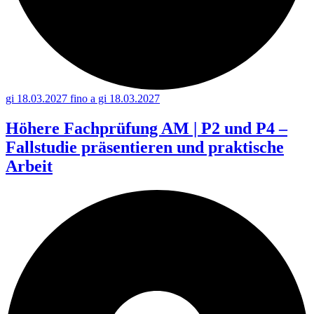
gi 18.03.2027 fino a gi 18.03.2027
Höhere Fachprüfung AM | P2 und P4 –
Fallstudie präsentieren und praktische
Arbeit