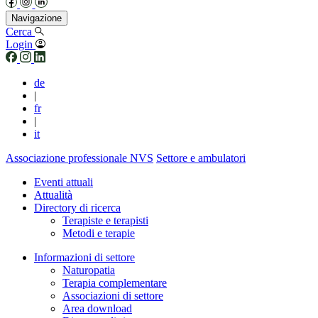
Navigazione
Cerca
Login
de
|
fr
|
it
Associazione professionale NVS
Settore e ambulatori
Eventi attuali
Attualità
Directory di ricerca
Terapiste e terapisti
Metodi e terapie
Informazioni di settore
Naturopatia
Terapia complementare
Associazioni di settore
Area download