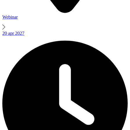
Webinar
20
apr
2027