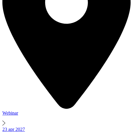
Webinar
23
apr
2027