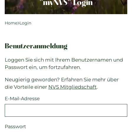
Komplementärtherapie
"myNVS" Login
Praxisführung
Qualität & SPAK
Home
Login
Politik & Gesetze
Bildung
Benutzeranmeldung
Karriere & Jobs
Loggen Sie sich mit Ihrem Benutzernamen und
Passwort ein, um fortzufahren.
Aktuelle Veranstaltungen
Neugierig geworden? Erfahren Sie mehr über
Aktuelles
die Vorteile einer
NVS Mitgliedschaft
.
Suchverzeichnisse
E-Mail-Adresse
Passwort