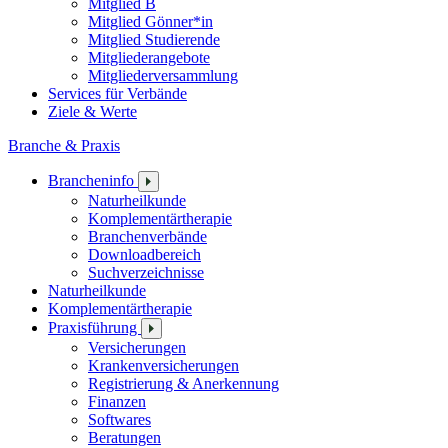
Mitglied B
Mitglied Gönner*in
Mitglied Studierende
Mitgliederangebote
Mitgliederversammlung
Services für Verbände
Ziele & Werte
Branche & Praxis
Brancheninfo
Naturheilkunde
Komplementärtherapie
Branchenverbände
Downloadbereich
Suchverzeichnisse
Naturheilkunde
Komplementärtherapie
Praxisführung
Versicherungen
Krankenversicherungen
Registrierung & Anerkennung
Finanzen
Softwares
Beratungen