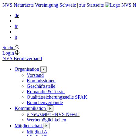
NVS Naturärzte Vereinigung Schweiz | zur Startseite
de
|
fr
|
it
Suche
Login
NVS Berufsverband
Organisation
Vorstand
Kommissionen
Geschäftsstelle
Romandie & Tessin
Qualitätssicherungsstelle SPAK
Branchenverbände
Kommunikation
e-Newsletter «NVS News»
Werbemöglichkeiten
Mitgliedschaft
Mitglied A