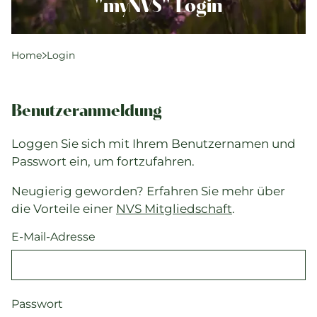
Komplementärtherapie
"myNVS" Login
Praxisführung
Qualität & SPAK
Home
Login
Politik & Gesetze
Bildung
Benutzeranmeldung
Karriere & Jobs
Loggen Sie sich mit Ihrem Benutzernamen und
Passwort ein, um fortzufahren.
Aktuelle Veranstaltungen
Neugierig geworden? Erfahren Sie mehr über
Aktuelles
die Vorteile einer
NVS Mitgliedschaft
.
Suchverzeichnisse
E-Mail-Adresse
Passwort