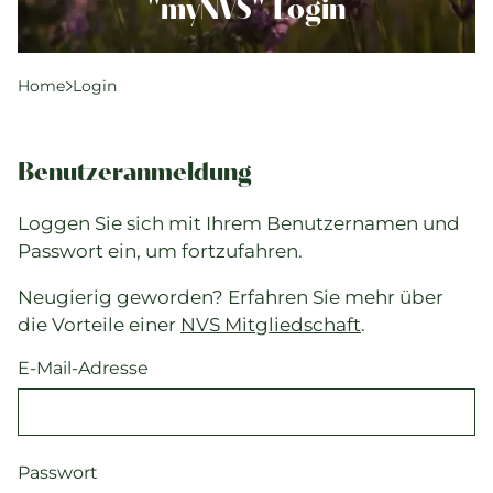
Komplementärtherapie
"myNVS" Login
Praxisführung
Qualität & SPAK
Home
Login
Politik & Gesetze
Bildung
Benutzeranmeldung
Karriere & Jobs
Loggen Sie sich mit Ihrem Benutzernamen und
Passwort ein, um fortzufahren.
Aktuelle Veranstaltungen
Neugierig geworden? Erfahren Sie mehr über
Aktuelles
die Vorteile einer
NVS Mitgliedschaft
.
Suchverzeichnisse
E-Mail-Adresse
Passwort