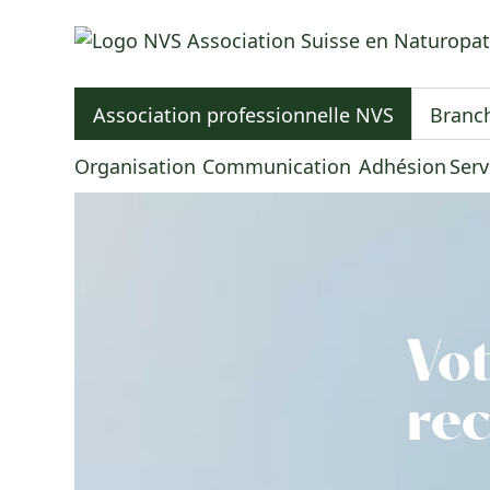
NVS
Association Suisse en Naturopathie
|
Association professionnelle NVS
Branch
aller
à
Organisation
Communication
Adhésion
Serv
la
page
d’accueil
Vot
re