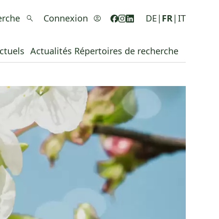
erche
Connexion
DE
|
FR
|
IT
ctuels
Actualités
Répertoires de recherche