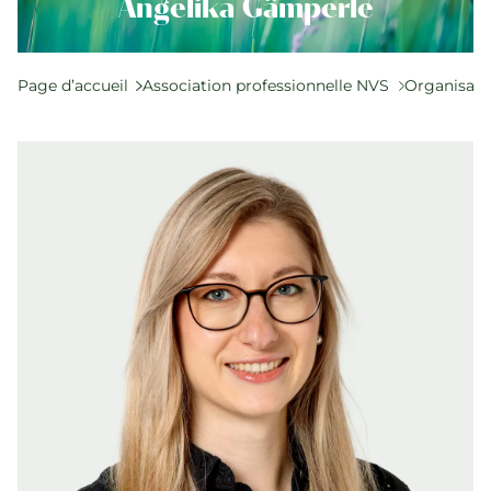
Qualité et SPAK
Angelika Gämperle
Politique et lois
Formation
Page d’accueil
Association professionnelle NVS
Organisati
Carrière et emplois
Événements actuels
Actualités
Répertoires de recherche