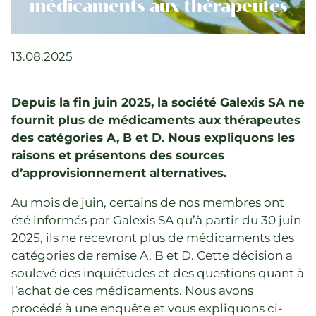
Qualité et SPAK
médicaments aux thérapeutes
Politique et lois
Formation
13.08.2025
Carrière et emplois
Depuis la fin juin 2025, la société Galexis SA ne
fournit plus de médicaments aux thérapeutes
Événements actuels
des catégories A, B et D. Nous expliquons les
Actualités
raisons et présentons des sources
d’approvisionnement alternatives.
Répertoires de recherche
Au mois de juin, certains de nos membres ont
été informés par Galexis SA qu’à partir du 30 juin
2025, ils ne recevront plus de médicaments des
catégories de remise A, B et D. Cette décision a
soulevé des inquiétudes et des questions quant à
l’achat de ces médicaments. Nous avons
procédé à une enquête et vous expliquons ci-