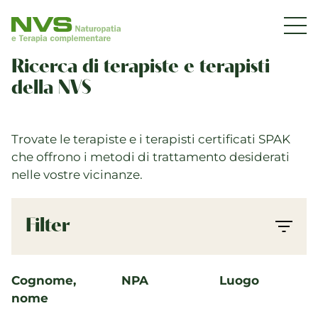
2
DE
|
FR
|
IT
NVS
Nav
31
25
Associazione
130
177
50
3
543
Svizzera
Ricerca di terapiste e terapisti
Associazione professionale NVS
40
85
di
20
della NVS
256
3
196
Organizzazione
29
Naturopatia
31
19
45
5
Comunicazione
70
|
3
Trovate le terapiste e i terapisti certificati SPAK
alla
12
37
Adesione
3
5
che offrono i metodi di trattamento desiderati
pagina
7
10
2
Servizi per associazioni
16
2
nelle vostre vicinanze.
iniziale
138
Obiettivi e valori
Filter
Settore e ambulatori
Informazioni di settore
Cognome,
NPA
Luogo
Gestione ambulatorio
nome