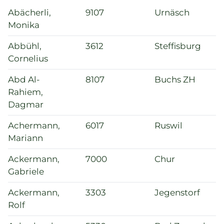
Qualità e SPAK
Abächerli,
9107
Urnäsch
Politica e leggi
Monika
Formazione
Abbühl,
3612
Steffisburg
Carriera e opportunità di lavoro
Cornelius
Abd Al-
8107
Buchs ZH
Eventi attuali
Rahiem,
Dagmar
Attualità
Achermann,
6017
Ruswil
Directory di ricerca
Mariann
Ackermann,
7000
Chur
Gabriele
Ackermann,
3303
Jegenstorf
Rolf