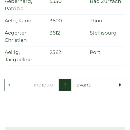
Aeberhard,
5330
Bad Zurzach
Patrizia
Aebi, Karin
3600
Thun
Aegerter,
3612
Steffisburg
Christian
Aellig,
2562
Port
Jacqueline
indietro
1
avanti