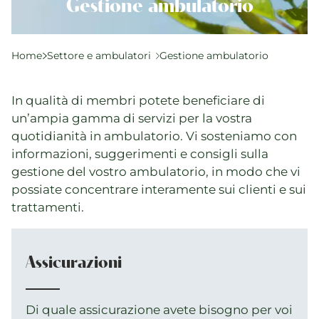
Qualità e SPAK
Gestione ambulatorio
Politica e leggi
Formazione
Home
Settore e ambulatori
Gestione ambulatorio
Carriera e opportunità di lavoro
In qualità di membri potete beneficiare di
un’ampia gamma di servizi per la vostra
Eventi attuali
quotidianità in ambulatorio. Vi sosteniamo con
Attualità
informazioni, suggerimenti e consigli sulla
gestione del vostro ambulatorio, in modo che vi
Directory di ricerca
possiate concentrare interamente sui clienti e sui
trattamenti.
Assicurazioni
Di quale assicurazione avete bisogno per voi