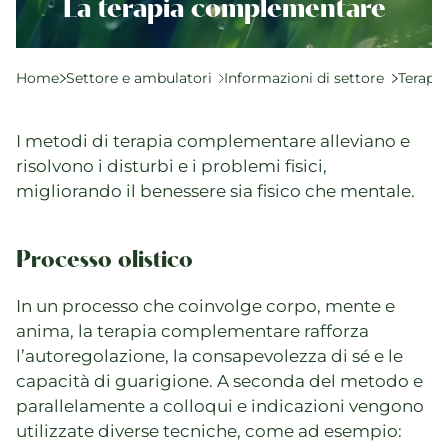
Qualità e SPAK
La terapia complementare
Politica e leggi
Formazione
Home
Settore e ambulatori
Informazioni di settore
Terapi
Carriera e opportunità di lavoro
I metodi di terapia complementare alleviano e
risolvono i disturbi e i problemi fisici,
Eventi attuali
migliorando il benessere sia fisico che mentale.
Attualità
Directory di ricerca
Processo olistico
In un processo che coinvolge corpo, mente e
anima, la terapia complementare rafforza
l’autoregolazione, la consapevolezza di sé e le
capacità di guarigione. A seconda del metodo e
parallelamente a colloqui e indicazioni vengono
utilizzate diverse tecniche, come ad esempio: