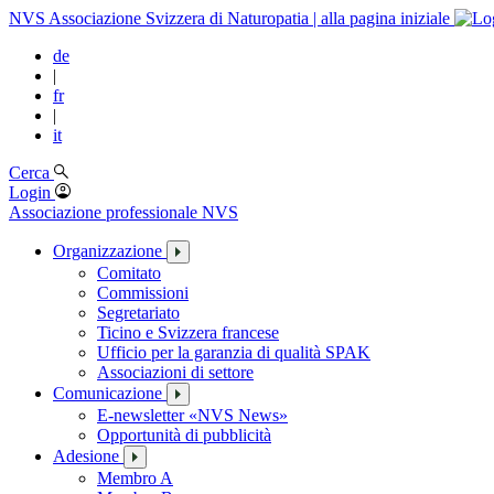
NVS Associazione Svizzera di Naturopatia | alla pagina iniziale
de
|
fr
|
it
Cerca
Login
Associazione professionale NVS
Organizzazione
Comitato
Commissioni
Segretariato
Ticino e Svizzera francese
Ufficio per la garanzia di qualità SPAK
Associazioni di settore
Comunicazione
E-newsletter «NVS News»
Opportunità di pubblicità
Adesione
Membro A