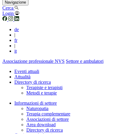
Navigazione
Cerca
Login
de
|
fr
|
it
Associazione professionale NVS
Settore e ambulatori
Eventi attuali
Attualità
Directory di ricerca
Terapiste e terapisti
Metodi e terapie
Informazioni di settore
Naturopatia
Terapia complementare
Associazioni di settore
Area download
Directory di ricerca