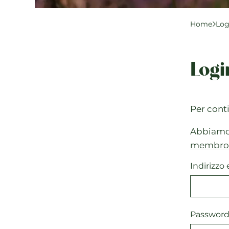
Home
Log
Logi
Per cont
Abbiamo s
membro
Indirizzo 
Passwor