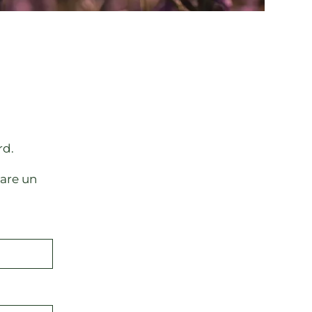
rd.
tare un