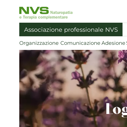
NVS
Associazione
Svizzera
Associazione professionale NVS
di
Naturopatia
Organizzazione
Comunicazione
Adesione
|
alla
pagina
iniziale
Lo