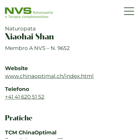
DE
|
FR
|
IT
NVS
Nav
Associazione
Svizzera
Associazione professionale NVS
Naturopata
di
Xiaohai Shan
Organizzazione
Naturopatia
Membro A NVS – N. 9652
2
Comunicazione
|
alla
Adesione
Website
pagina
Servizi per associazioni
www.chinaoptimal.ch/index.html
iniziale
Obiettivi e valori
Telefono
+41 41 620 51 52
Settore e ambulatori
Pratiche
Informazioni di settore
Gestione ambulatorio
TCM ChinaOptimal