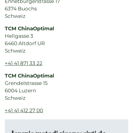
Qualità e SPAK
Ennetbürgerstrasse 17
6374 Buochs
Politica e leggi
Schweiz
Formazione
TCM ChinaOptimal
Carriera e opportunità di lavoro
Hellgasse 3
6460 Altdorf UR
Schweiz
Eventi attuali
+41 41 871 33 22
Attualità
TCM ChinaOptimal
Directory di ricerca
Grendelstrasse 15
6004 Luzern
Schweiz
+41 41 412 27 00