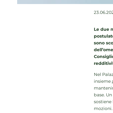
23.06.20
Le due m
postulat
sono sco
dell’ome
Consigli
redditiv
Nel Palaz
insieme
mantenim
base. Un 
sostiene 
mozioni. 