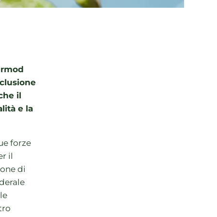
termod
sclusione
che il
lità e la
ue forze
r il
one di
ederale
le
tro