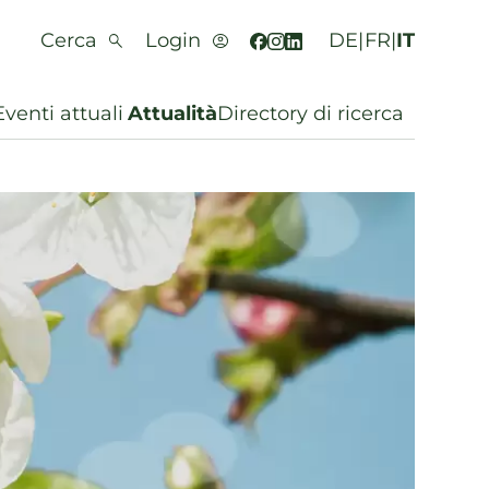
Cerca
Login
DE
|
FR
|
IT
Eventi attuali
Attualità
Directory di ricerca