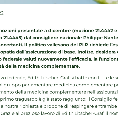
22
ozioni presentate a dicembre (mozione 21.4442 e
o 21.4445) dal consigliere nazionale Philippe Nan
ncertanti. Il politico vallesano del PLR richiede l’e
opatia dall’assicurazione di base. Inoltre, desidera 
o federale valuti nuovamente l’efficacia, la funziona
ità della medicina complementare.
zo federale, Edith Litscher-Graf si batte con tutte le s
al gruppo parlamentare medicina complementare
pe
ento della medicina complementare nell’assicurazi
primo traguardo è già stato raggiunto: il Consiglio f
la nostra richiesta e propone di respingere entrambe 
Grazie al prezioso lavoro di Edith Litscher-Graf, il nos