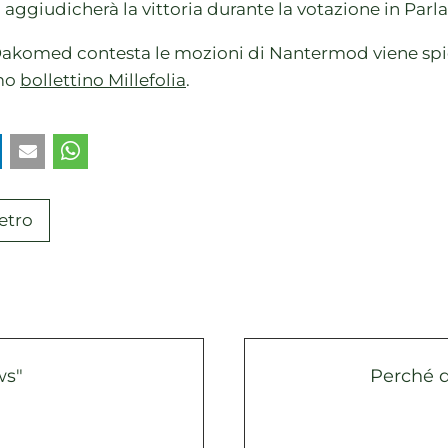
i aggiudicherà la vittoria durante la votazione in Par
akomed contesta le mozioni di Nantermod viene sp
imo
bollettino Millefolia
.
etro
ws"
Perché 