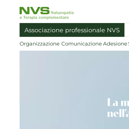
NVS
Associazione
Svizzera
Associazione professionale NVS
di
Naturopatia
Organizzazione
Comunicazione
Adesione
|
alla
pagina
iniziale
La m
nell