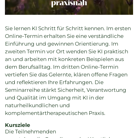
Komplementärtherapie
praxisnah
Praxisführung
Qualität & SPAK
Sie lernen KI Schritt für Schritt kennen. Im ersten
Politik & Gesetze
Online-Termin erhalten Sie eine verständliche
Bildung
Einführung und gewinnen Orientierung. Im
Karriere & Jobs
zweiten Termin vor Ort wenden Sie KI praktisch
an und arbeiten mit konkreten Beispielen aus
dem Berufsalltag. Im dritten Online-Termin
Aktuelle Veranstaltungen
vertiefen Sie das Gelernte, klären offene Fragen
und reflektieren Ihre Erfahrungen. Die
Aktuelles
Seminarreihe stärkt Sicherheit, Verantwortung
und Qualität im Umgang mit KI in der
Suchverzeichnisse
naturheilkundlichen und
komplementärtherapeutischen Praxis.
Kursziele
Die Teilnehmenden