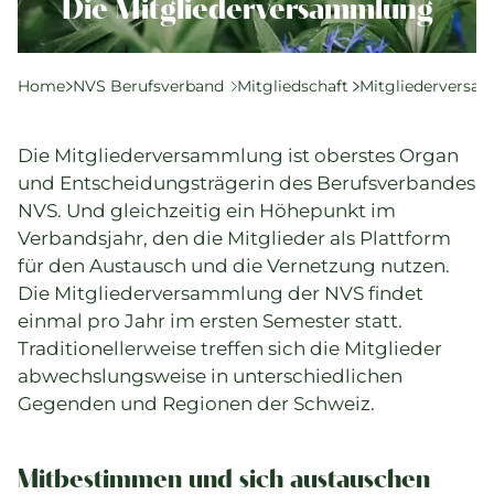
Komplementärtherapie
Die Mitgliederversammlung
Praxisführung
Qualität & SPAK
Home
NVS Berufsverband
Mitgliedschaft
Mitgliederversa
Politik & Gesetze
Bildung
Die Mitgliederversammlung ist oberstes Organ
Karriere & Jobs
und Entscheidungsträgerin des Berufsverbandes
NVS. Und gleichzeitig ein Höhepunkt im
Verbandsjahr, den die Mitglieder als Plattform
Aktuelle Veranstaltungen
für den Austausch und die Vernetzung nutzen.
Die Mitgliederversammlung der NVS findet
Aktuelles
einmal pro Jahr im ersten Semester statt.
Traditionellerweise treffen sich die Mitglieder
Suchverzeichnisse
abwechslungsweise in unterschiedlichen
Gegenden und Regionen der Schweiz.
Mitbestimmen und sich austauschen