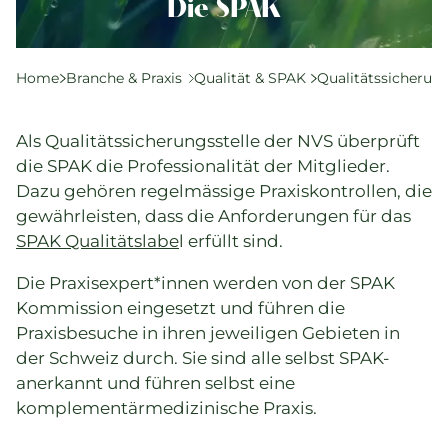
Komplementärtherapie
Die SPAK
Praxisführung
Qualität & SPAK
Home
Branche & Praxis
Qualität & SPAK
Qualitätssicherun
Politik & Gesetze
Bildung
Als Qualitätssicherungsstelle der NVS überprüft
Karriere & Jobs
die SPAK die Professionalität der Mitglieder.
Dazu gehören regelmässige Praxiskontrollen, die
gewährleisten, dass die Anforderungen für das
Aktuelle Veranstaltungen
SPAK Qualitätslabe
l erfüllt sind.
Aktuelles
Die Praxisexpert*innen werden von der SPAK
Kommission eingesetzt und führen die
Suchverzeichnisse
Praxisbesuche in ihren jeweiligen Gebieten in
der Schweiz durch. Sie sind alle selbst SPAK-
anerkannt und führen selbst eine
komplementärmedizinische Praxis.