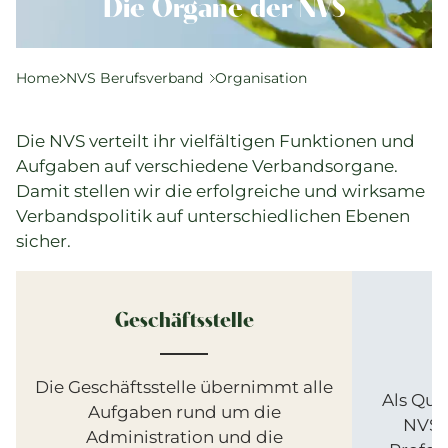
Komplementärtherapie
Die Organe der NVS
Praxisführung
Qualität & SPAK
Home
NVS Berufsverband
Organisation
Politik & Gesetze
Bildung
Die NVS verteilt ihr vielfältigen Funktionen und
Karriere & Jobs
Aufgaben auf verschiedene Verbandsorgane.
Damit stellen wir die erfolgreiche und wirksame
Verbandspolitik auf unterschiedlichen Ebenen
Aktuelle Veranstaltungen
sicher.
Aktuelles
Suchverzeichnisse
Geschäftsstelle
Die Geschäftsstelle übernimmt alle
Als Qua
Aufgaben rund um die
NVS ü
Administration und die