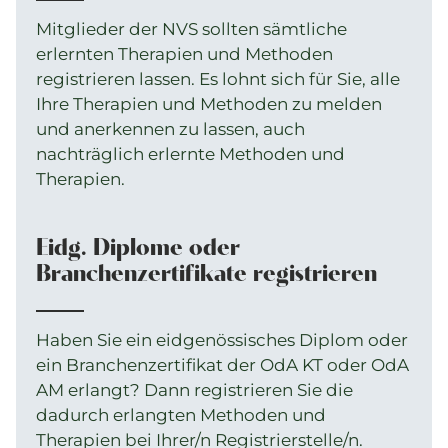
über die kantonale Anerkennung und
erfolgt durch die SPAK.
Mitglieder der NVS sollten sämtliche
Berufsausübungsbewilligung:
Kantonale
erlernten Therapien und Methoden
Für unser Mitglieder: hier mehr dazu
Gesetzgebung
registrieren lassen. Es lohnt sich für Sie, alle
Ihre Therapien und Methoden zu melden
und anerkennen zu lassen, auch
nachträglich erlernte Methoden und
Therapien.
Eidg. Diplome oder
Branchenzertifikate registrieren
Haben Sie ein eidgenössisches Diplom oder
ein Branchenzertifikat der OdA KT oder OdA
AM erlangt? Dann registrieren Sie die
dadurch erlangten Methoden und
Therapien bei Ihrer/n Registrierstelle/n.