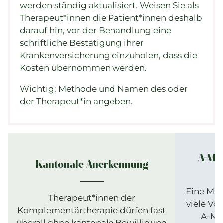
werden ständig aktualisiert. Weisen Sie als
Therapeut*innen die Patient*innen deshalb
darauf hin, vor der Behandlung eine
schriftliche Bestätigung ihrer
Krankenversicherung einzuholen, dass die
Kosten übernommen werden.
Wichtig: Methode und Namen des oder
der Therapeut*in angeben.
A-Mit
Kantonale Anerkennung
Eine Mit
Therapeut*innen der
viele Vor
Komplementärtherapie dürfen fast
A-Mit
überall ohne kantonale Bewilligung