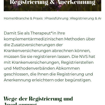
Komplementärtherapie
Registrierung & Anerkennung
Praxisführung
Qualität & SPAK
Home
Branche & Praxis
Praxisführung
Registrierung & An
Politik & Gesetze
Bildung
Damit Sie als Therapeut*in Ihre
Karriere & Jobs
komplementärmedizinischen Methoden über
die Zusatzversicherungen der
Krankenversicherungen abrechnen können,
Aktuelle Veranstaltungen
müssen Sie sie registrieren lassen. Die NVS hat
mit Krankenversicherungen, Registrierstellen
Aktuelles
und Methodenverbänden Abkommen
geschlossen, die Ihnen die Registrierung und
Suchverzeichnisse
Anerkennung erleichtern oder begünstigen.
Wege der Registrierung und