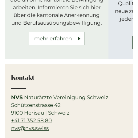
Qualitä
arbeiten. Informieren Sie sich hier
neue zus
über die kantonale Anerkennung
jederze
und Berufsausübungsbewilligung.
mehr erfahren
Kontakt
NVS
Naturärzte Vereinigung Schweiz
Schützenstrasse 42
9100 Herisau | Schweiz
+41 71 352 58 80
nvs@nvs.swiss