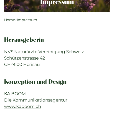
Komplementärtherapie
Impressum
Praxisführung
Qualität & SPAK
Home
Impressum
Politik & Gesetze
Bildung
Herausgeberin
Karriere & Jobs
NVS Naturärzte Vereinigung Schweiz
Schützenstrasse 42
Aktuelle Veranstaltungen
CH-9100 Herisau
Aktuelles
Suchverzeichnisse
Konzeption und Design
KA BOOM
Die Kommunikationsagentur
www.kaboom.ch