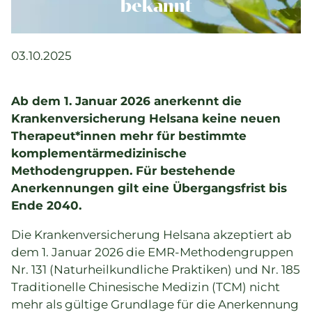
Komplementärtherapie
bekannt
Praxisführung
Qualität & SPAK
03.10.2025
Politik & Gesetze
Bildung
Ab dem 1. Januar 2026 anerkennt die
Karriere & Jobs
Krankenversicherung Helsana keine neuen
Therapeut*innen mehr für bestimmte
komplementärmedizinische
Aktuelle Veranstaltungen
Methodengruppen. Für bestehende
Anerkennungen gilt eine Übergangsfrist bis
Aktuelles
Ende 2040.
Suchverzeichnisse
Die Krankenversicherung Helsana akzeptiert ab
dem 1. Januar 2026 die EMR-Methodengruppen
Nr. 131 (Naturheilkundliche Praktiken) und Nr. 185
Traditionelle Chinesische Medizin (TCM) nicht
mehr als gültige Grundlage für die Anerkennung