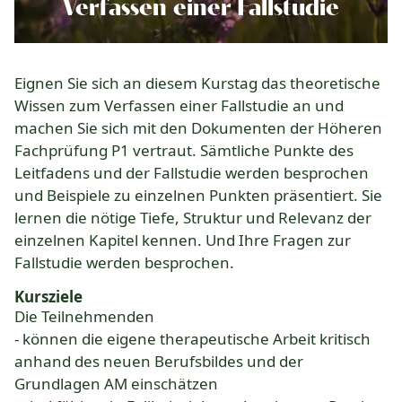
Komplementärtherapie
Verfassen einer Fallstudie
Praxisführung
Qualität & SPAK
Eignen Sie sich an diesem Kurstag das theoretische
Politik & Gesetze
Wissen zum Verfassen einer Fallstudie an und
Bildung
machen Sie sich mit den Dokumenten der Höheren
Karriere & Jobs
Fachprüfung P1 vertraut. Sämtliche Punkte des
Leitfadens und der Fallstudie werden besprochen
und Beispiele zu einzelnen Punkten präsentiert. Sie
Aktuelle Veranstaltungen
lernen die nötige Tiefe, Struktur und Relevanz der
einzelnen Kapitel kennen. Und Ihre Fragen zur
Aktuelles
Fallstudie werden besprochen.
Suchverzeichnisse
Kursziele
Die Teilnehmenden
- können die eigene therapeutische Arbeit kritisch
anhand des neuen Berufsbildes und der
Grundlagen AM einschätzen