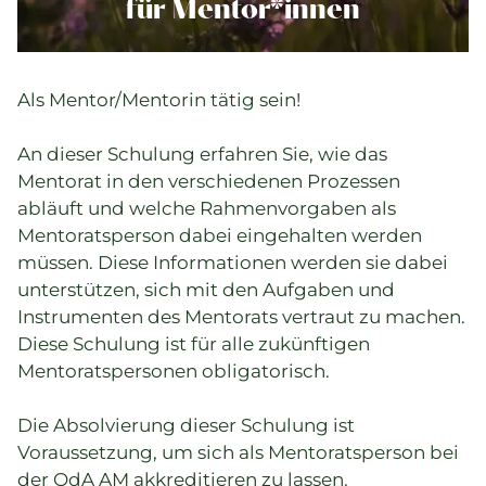
Komplementärtherapie
für Mentor*innen
Praxisführung
Qualität & SPAK
Als Mentor/Mentorin tätig sein!
Politik & Gesetze
Bildung
An dieser Schulung erfahren Sie, wie das
Karriere & Jobs
Mentorat in den verschiedenen Prozessen
abläuft und welche Rahmenvorgaben als
Mentoratsperson dabei eingehalten werden
Aktuelle Veranstaltungen
müssen. Diese Informationen werden sie dabei
unterstützen, sich mit den Aufgaben und
Aktuelles
Instrumenten des Mentorats vertraut zu machen.
Diese Schulung ist für alle zukünftigen
Suchverzeichnisse
Mentoratspersonen obligatorisch.
Die Absolvierung dieser Schulung ist
Voraussetzung, um sich als Mentoratsperson bei
der OdA AM akkreditieren zu lassen.