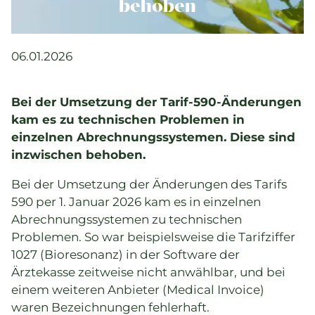
Komplementärtherapie
behoben
Praxisführung
Qualität & SPAK
06.01.2026
Politik & Gesetze
Bildung
Bei der Umsetzung der Tarif-590-Änderungen
Karriere & Jobs
kam es zu technischen Problemen in
einzelnen Abrechnungssystemen. Diese sind
inzwischen behoben.
Aktuelle Veranstaltungen
Bei der Umsetzung der Änderungen des Tarifs
Aktuelles
590 per 1. Januar 2026 kam es in einzelnen
Abrechnungssystemen zu technischen
Suchverzeichnisse
Problemen. So war beispielsweise die Tarifziffer
1027 (Bioresonanz) in der Software der
Ärztekasse zeitweise nicht anwählbar, und bei
einem weiteren Anbieter (Medical Invoice)
waren Bezeichnungen fehlerhaft.