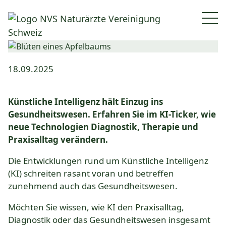
DE
|
FR
|
IT
NVS
KI im Gesundheitswesen –
Nav
Naturärzte
bleiben Sie informiert
Vereinigung
NVS Berufsverband
Schweiz
Organisation
18.09.2025
|
Kommunikation
zur
Startseite
Künstliche Intelligenz hält Einzug ins
Mitgliedschaft
Gesundheitswesen. Erfahren Sie im KI-Ticker, wie
Services für Verbände
neue Technologien Diagnostik, Therapie und
Ziele & Werte
Praxisalltag verändern.
Die Entwicklungen rund um Künstliche Intelligenz
Branche & Praxis
(KI) schreiten rasant voran und betreffen
zunehmend auch das Gesundheitswesen.
Brancheninfo
Möchten Sie wissen, wie KI den Praxisalltag,
Naturheilkunde
Diagnostik oder das Gesundheitswesen insgesamt