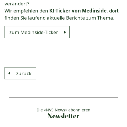
Komplementärtherapie
verändert?
Praxisführung
Wir empfehlen den
KI-Ticker von Medinside
, dort
finden Sie laufend aktuelle Berichte zum Thema.
Qualität & SPAK
Politik & Gesetze
zum Medinside-Ticker
Bildung
Karriere & Jobs
Aktuelle Veranstaltungen
zurück
Aktuelles
Suchverzeichnisse
Die «NVS News» abonnieren
Newsletter