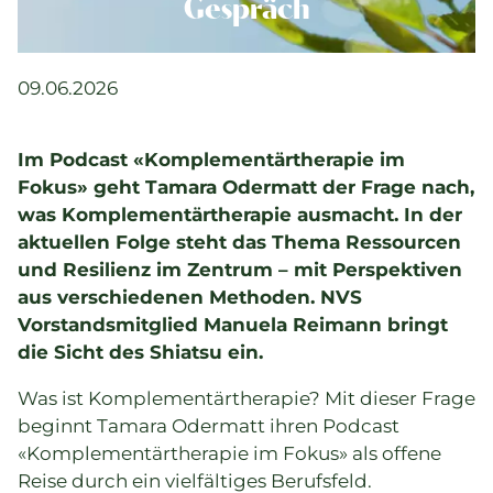
Komplementärtherapie
Gespräch
Praxisführung
Qualität & SPAK
09.06.2026
Politik & Gesetze
Bildung
Im Podcast «Komplementärtherapie im
Karriere & Jobs
Fokus» geht Tamara Odermatt der Frage nach,
was Komplementärtherapie ausmacht. In der
aktuellen Folge steht das Thema Ressourcen
Aktuelle Veranstaltungen
und Resilienz im Zentrum – mit Perspektiven
aus verschiedenen Methoden. NVS
Aktuelles
Vorstandsmitglied Manuela Reimann bringt
die Sicht des Shiatsu ein.
Suchverzeichnisse
Was ist Komplementärtherapie? Mit dieser Frage
beginnt Tamara Odermatt ihren Podcast
«Komplementärtherapie im Fokus» als offene
Reise durch ein vielfältiges Berufsfeld.