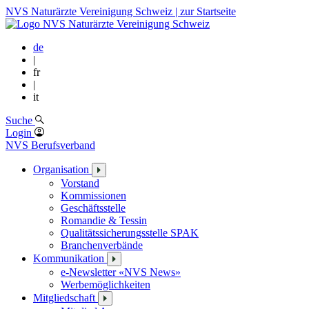
NVS Naturärzte Vereinigung Schweiz | zur Startseite
de
|
fr
|
it
Suche
Login
NVS Berufsverband
Organisation
Vorstand
Kommissionen
Geschäftsstelle
Romandie & Tessin
Qualitätssicherungsstelle SPAK
Branchenverbände
Kommunikation
e-Newsletter «NVS News»
Werbemöglichkeiten
Mitgliedschaft