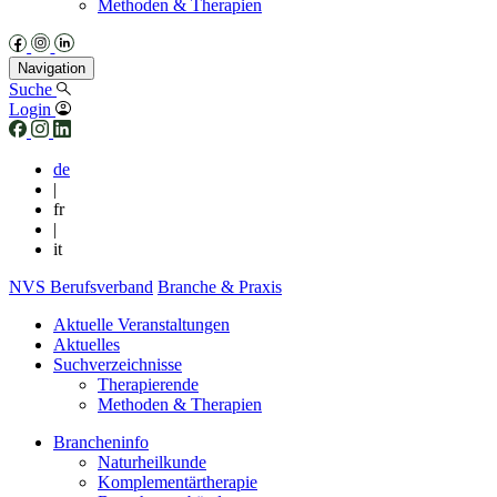
Methoden & Therapien
Navigation
Suche
Login
de
|
fr
|
it
NVS Berufsverband
Branche & Praxis
Aktuelle Veranstaltungen
Aktuelles
Suchverzeichnisse
Therapierende
Methoden & Therapien
Brancheninfo
Naturheilkunde
Komplementärtherapie