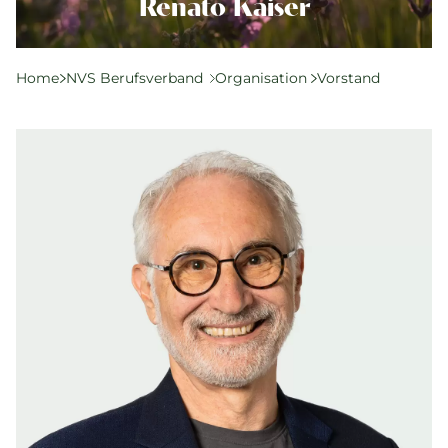
Komplementärtherapie
Renato Kaiser
Praxisführung
Qualität & SPAK
Home
NVS Berufsverband
Organisation
Vorstand
Politik & Gesetze
Bildung
Karriere & Jobs
Aktuelle Veranstaltungen
Aktuelles
Suchverzeichnisse